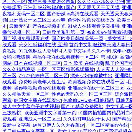
区二区三区
|
水样白带色黄怎么回事
|
久久久xxxxcb久久久99
|
黄
免费观看
|
亚洲制服丝袜福利91国产
|
天天爱天天干天天摸
|
亚洲
夜福利无码一区二区
|
国产粉嫩av高清在线观看
|
天天透天天狠
频
|
亚洲熟女一区二区三区av电
|
色诱网站免费在线播放
|
欧美日
本
|
最新无码国产在线视频走光
|
91成人在线观看喷潮推特
|
亚洲
播放视频一区二区
|
日韩欧美系列第一页
|
99奇米a在线观看视频
国产视频免费观看在线
|
国产欧美日韩精品第一页
|
c美女福利r
线观看
|
美女性感福利在线 亚洲
|
首页中文制服丝袜美腿人妻日
真视频
|
91九色麻豆人妻蝌蚪
|
人妻中文字幕久久不卡
|
成年小视
女啪啪嗷嗷叫
|
精品午夜在线观看视频一区二区
|
韩国民间高潮
网站
|
日本在线视频一区二区
|
日本 欧美 在线视频
|
乱子伦国产
久久久精品爽爽
|
一区二区三区精彩视频播放
|
人人妻人人澡999
区三区
|
77777色婷婷区二区三区
|
漂亮少妇按摩被中出
|
亚洲网
线观看
|
免费欧美老年人性生活
|
欧美视频免费在线观看一区
|
毛
视频
|
操你啦视频免费在线观看
|
亚洲高清在线一区二区三区
|
亚
久久精品天堂一区二区
|
性色av无码久久一区二区三区
|
综合激
观看
|
韩国女主播在线观看97
|
色偷偷www999日韩精品
|
日韩无
成人中文字幕息子在线视频
|
国产91精品免费网站
|
中文字幕一
三级蜜桃
|
欧美亚洲中文字幕第一页
|
91国内揄拍国内精品对白
费观看
|
亚洲成人一区二区三
|
久久边打电话边干女人
|
国产精品
最新中文字幕
|
av首页伊人久久大香蕉av
|
一区二区精品av在线
|
美日韩午夜中文字幕一区
|
看女人大BB群伦交
|
国产高清视频在