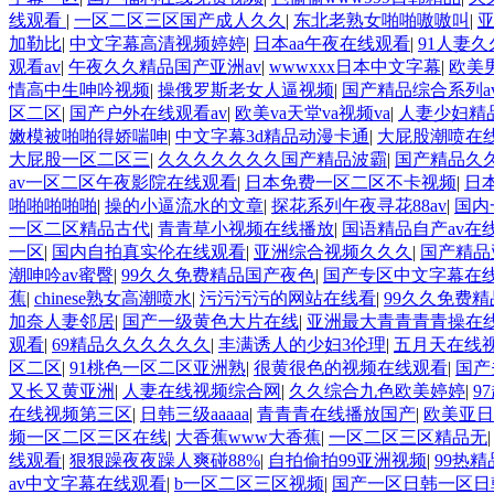
线观看
|
一区二区三区国产成人久久
|
东北老熟女啪啪嗷嗷叫
|
加勒比
|
中文字幕高清视频婷婷
|
日本aa午夜在线观看
|
91人妻
观看av
|
午夜久久精品国产亚洲av
|
wwwxxx日本中文字幕
|
欧美
情高中生呻吟视频
|
操俄罗斯老女人逼视频
|
国产精品综合系列a
区二区
|
国产户外在线观看av
|
欧美va天堂va视频va
|
人妻少妇精
嫩模被啪啪得娇喘呻
|
中文字幕3d精品动漫卡通
|
大屁股潮喷在
大屁股一区二区三
|
久久久久久久久国产精品波霸
|
国产精品久久
av一区二区午夜影院在线观看
|
日本免费一区二区不卡视频
|
日
啪啪啪啪啪
|
操的小逼流水的文章
|
探花系列午夜寻花88av
|
国内
一区二区精品古代
|
青青草小视频在线播放
|
国语精品自产av在
一区
|
国内自拍真实伦在线观看
|
亚洲综合视频久久久
|
国产精品
潮呻吟av蜜臀
|
99久久免费精品国产夜色
|
国产专区中文字幕在
蕉
|
chinese熟女高潮喷水
|
污污污污的网站在线看
|
99久久免费
加奈人妻邻居
|
国产一级黄色大片在线
|
亚洲最大青青青青操在
观看
|
69精品久久久久久久
|
丰满诱人的少妇3伦理
|
五月天在线
区二区
|
91桃色一区二区亚洲熟
|
很黄很色的视频在线观看
|
国产
又长又黄亚洲
|
人妻在线视频综合网
|
久久综合九色欧美婷婷
|
9
在线视频第三区
|
日韩三级aaaaa
|
青青青在线播放国产
|
欧美亚日
频一区二区三区在线
|
大香蕉www大香蕉
|
一区二区三区精品无
线观看
|
狠狠躁夜夜躁人爽碰88%
|
自拍偷拍99亚洲视频
|
99热
av中文字幕在线观看
|
b一区二区三区视频
|
国产一区日韩一区日