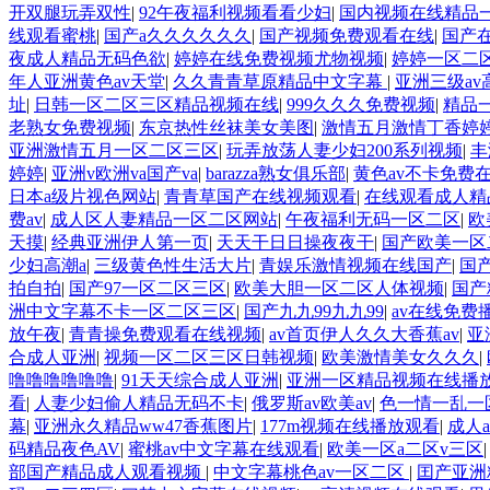
开双腿玩弄双性
|
92午夜福利视频看看少妇
|
国内视频在线精品
线观看蜜桃
|
国产a久久久久久久
|
国产视频免费观看在线
|
国产
夜成人精品无码色欲
|
婷婷在线免费视频尤物视频
|
婷婷一区二
年人亚洲黄色av天堂
|
久久青青草原精品中文字幕
|
亚洲三级a
址
|
日韩一区二区三区精品视频在线
|
999久久久免费视频
|
精品
老熟女免费视频
|
东京热性丝袜美女美图
|
激情五月激情丁香婷
亚洲激情五月一区二区三区
|
玩弄放荡人妻少妇200系列视频
|
丰
婷婷
|
亚洲v欧洲va国产va
|
barazza熟女俱乐部
|
黄色av不卡免费
日本a级片视色网站
|
青青草国产在线视频观看
|
在线观看成人精
费av
|
成人区人妻精品一区二区网站
|
午夜福利无码一区二区
|
欧
天摸
|
经典亚洲伊人第一页
|
天天干日日操夜夜干
|
国产欧美一区
少妇高潮a
|
三级黄色性生活大片
|
青娱乐激情视频在线国产
|
国
拍自拍
|
国产97一区二区三区
|
欧美大胆一区二区人体视频
|
国产
洲中文字幕不卡一区二区三区
|
国产九九99九九99
|
av在线免费
放午夜
|
青青操免费观看在线视频
|
av首页伊人久久大香蕉av
|
亚
合成人亚洲
|
视频一区二区三区日韩视频
|
欧美激情美女久久久
|
噜噜噜噜噜噜
|
91天天综合成人亚洲
|
亚洲一区精品视频在线播
看
|
人妻少妇偷人精品无码不卡
|
俄罗斯av欧美av
|
色一情一乱一
幕
|
亚洲永久精品ww47香蕉图片
|
177m视频在线播放观看
|
成人
码精品夜色AV
|
蜜桃av中文字幕在线观看
|
欧美一区a二区v三区
部国产精品成人观看视频
|
中文字幕桃色av一区二区
|
囯产亚洲