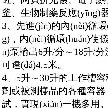
釜、生物制藥反應(yīng)
3、先進(jìn)的內(nèi)循環
g)，內(nèi)循環(huá
n)泵輸出6升/分～18升
可達(dá)4.5米。
4、5升～30升的工作槽容
劑或被測樣品的各種容器，
試，實現(xiàn)一機多用