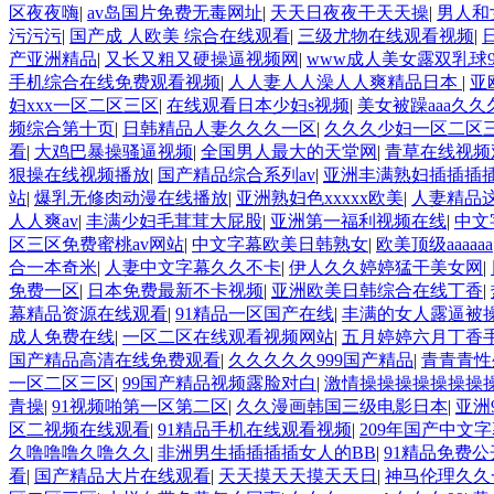
区夜夜嗨
|
av岛国片免费无毒网址
|
天天日夜夜干天天操
|
男人和
污污污
|
国产成 人欧美 综合在线观看
|
三级尤物在线观看视频
|
产亚洲精品
|
又长又粗又硬操逼视频网
|
www成人美女露双乳球9
手机综合在线免费观看视频
|
人人妻人人澡人人爽精品日本
|
亚
妇xxx一区二区三区
|
在线观看日本少妇s视频
|
美女被躁aaa久
频综合第十页
|
日韩精品人妻久久久一区
|
久久久少妇一区二区
看
|
大鸡巴暴操骚逼视频
|
全国男人最大的天堂网
|
青草在线视频
狠操在线视频播放
|
国产精品综合系列av
|
亚洲丰满熟妇插插插
站
|
爆乳无修肉动漫在线播放
|
亚洲熟妇色xxxxx欧美
|
人妻精品
人人爽av
|
丰满少妇毛茸茸大屁股
|
亚洲第一福利视频在线
|
中文
区三区免费蜜桃av网站
|
中文字幕欧美日韩熟女
|
欧美顶级aaaaaa
合一本奇米
|
人妻中文字幕久久不卡
|
伊人久久婷婷猛干美女网
|
免费一区
|
日本免费最新不卡视频
|
亚洲欧美日韩综合在线丁香
|
幕精品资源在线观看
|
91精品一区国产在线
|
丰满的女人露逼被
成人免费在线
|
一区二区在线观看视频网站
|
五月婷婷六月丁香
国产精品高清在线免费观看
|
久久久久久999国产精品
|
青青青性
一区二区三区
|
99国产精品视频露脸对白
|
激情操操操操操操操
青操
|
91视频啪第一区第二区
|
久久漫画韩国三级电影日本
|
亚洲
区二视频在线观看
|
91精品手机在线观看视频
|
209年国产中文
久噜噜噜久噜久久
|
非洲男生插插插插女人的BB
|
91精品免费
看
|
国产精品大片在线观看
|
天天摸天天摸天天日
|
神马伦理久久