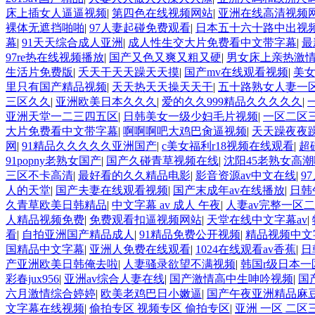
床上插女人逼逼视频
|
第四色在线视频网站
|
亚洲在线高清视频
裸体无遮挡啪啪
|
97人妻起碰免费观看
|
日本五十六十路中出视
幕
|
91天天综合成人亚洲
|
成人性生交大片免费看中文带字幕
|
最
97re热在线视频播放
|
国产又色又爽又粗又硬
|
男女床上亲热激
生活片免费版
|
夭天干天天躁天天摸
|
国产mv在线观看视频
|
美
里只有国产精品视频
|
天天热天天操天天干
|
五十路熟女人妻一
三区久久
|
亚洲欧美日本久久久
|
爱的久久999精品久久久久久
|
亚洲天堂一二三四五区
|
日韩美女一级少妇毛片视频
|
一区二区
大片免费看中文带字幕
|
啊啊啊吧大鸡巴肏逼视频
|
天天躁夜夜躁
网
|
91精品久久久久久亚洲国产
|
c美女福利r18视频在线观看
|
超
91popny老熟女国产
|
国产久碰青草视频在线
|
沈阳45老熟女高
三区不卡高清
|
最好看的久久精品电影
|
影音资源av中文在线
|
9
人的天堂
|
国产夫妻在线观看视频
|
国产末成年av在线播放
|
日韩
久青草欧美日韩精品
|
中文字幕 av 成人 午夜
|
人妻av完整一区
人精品视频免费
|
免费观看扣逼视频网站
|
天堂在线中文字幕av
|
看
|
自拍亚洲国产精品成人
|
91精品免费公开视频
|
精品视频中文
国精品中文字幕
|
亚洲人免费在线观看
|
1024在线观看av香蕉
|
日
产亚洲欧美日韩俺去啦
|
人妻骚录欲望不满视频
|
韩国r级日本一
彩春jux956
|
亚洲av综合人妻在线
|
国产激情高中生呻吟视频
|
国
六月激情综合婷婷
|
欧美老鸡巴日小嫩逼
|
国产午夜亚洲精品麻
文字幕在线视频
|
偷拍专区 视频专区 偷拍专区
|
亚洲 一区 二区