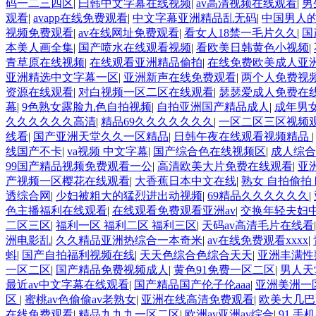
码一二三四区
|
曰韩中文字幕在线视频
|
av高清视频在线观看
|
男
观看
|
avapp在线免费观看
|
中文字幕亚洲精品乱无码
|
中国男人
视频免费观看
|
av在线网址免费观看
|
看女人18禁一毛片久久
|
国
本美人画全集
|
国产喷水在线观看视频
|
看欧美日韩黄色小视频
|
青草原在线视频
|
在线观看亚洲精品偷拍
|
在线免费欧美成人亚
亚洲精选中文字幕一区
|
亚洲新声在线免费观看
|
两个人免费视
资源在线观看
|
对白视频一区二区在线观看
|
瑟瑟爱成人免费在
幕
|
9色熟女露脸九色自拍视频
|
自拍亚洲国产精品成人
|
成年男
久久久久久久高清
|
精品69久久久久久久久
|
一区二区三区视频
线看
|
国产亚洲天堂久久一区精品
|
日韩午夜在线观看视频精品
线国产不卡
|
va视频 中文字幕
|
国产综合色在线视频区
|
成人综合
99国产精品视频免费观看一公
|
高清欧美大片免费在线观看
|
亚
产视频一区樱花在线观看
|
大香蕉日本中文在线
|
熟女 自拍偷拍
透综合网
|
少妇被粗大的猛烈进出动视频
|
69精品久久久久久久
|
色主播福利在线观看
|
在线观看免费观看亚洲av
|
交换年轻夫妇
二区三区
|
福利一区 福利二区 福利三区
|
天码av高清毛片在线看
洲电影乱
|
久久精品亚洲热综合一本奇米
|
av在线免费观看xxxx
|
蚪
|
国产自拍福利视频在线
|
天天色综合色综合天天
|
亚洲丰满性
一区二区
|
国产精品免费视频成人
|
黄色91免费一区二区
|
男人天
最近av中文字幕在线观看
|
国产精品国产伦子伦aaa
|
亚洲美洲一
区
|
蜜桃av色偷偷av老熟女
|
亚洲在线高清免费观看
|
欧美大几巴
在线免费观看
|
精品九九九一区二区
|
欧洲av亚洲av综合
|
91 手