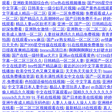
观看
|
亚洲欧美韩国综合色
|
97re热在线视频播放
|
国产999星
中文字幕一区
|
日韩美女一级少妇毛片视频
|
av国产黄色在线观
文字幕成人精品一区二区
|
亚洲一二区免费视频
|
免费观看成人a
一区二区
|
国产精品久久高潮呻吟av
|
国产日韩免费不卡av
|
婷婷
线观看
|
精品人妻av区欲求不满
|
亚洲一区 国产一区
|
日韩精品在
好深免费看
|
亚洲熟女激情一区二区
|
亚洲熟女一区二区二区
|
欧美成人激情一区二区
|
人妻丝袜诱惑久久精品免费视频
|
青青
拍愿
|
在线观看www麻豆
|
国产a∨熟女精品一区二区三区
|
av情
日天天色
|
国产999星空传媒在线观看
|
91在线视频免费播放
|
97
日摸夜夜爽精品视频
|
freesex高清日本
|
啊啊啊啊啊好大好硬水
视频
|
国产在线一级特黄aa大片3
|
亚洲av在线观看黄色
|
67194
字幕一区二区三区久久
|
日韩精品一区二区人妻
|
亚洲国产一区
中文在线是吧
|
free性国产精品麻豆
|
最近的2019中文字幕资源
线播放
|
欧美交性又色又爽又黄麻豆
|
天天热天天操天天干
|
hu
在线免费播放资源
|
欧美丰满性感美女中文在线
|
国产一区资源
片,免费观看
|
色拍国语偷拍在线视频
|
一区 中文字幕 在线
|
亚洲精
站
|
中文字幕日本人妻中出
|
极品人妻淫玩弄人妻av
|
av岛国片
偷人精品久久视频
|
中文在线字幕观看av
|
国精久久久久久久久
xxxxcb久久久99
|
91 手机在线视频
|
国产日本欧美在线视频
|
婷婷
亚洲午夜成人精品无码色欲
|
人妻人人做人人澡人人添
|
亚洲桃
在线看
|
一区二区三区视频观看在线
|
最新精品18在线观看
|
真人