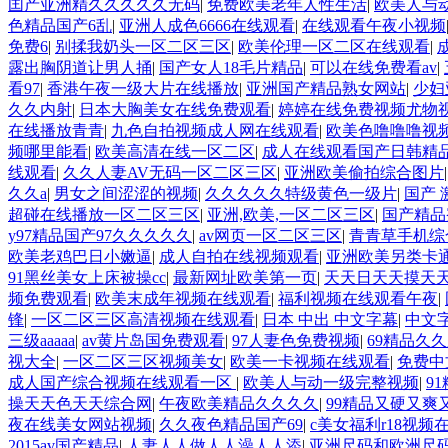
囯产亚洲精久久久久久无码
|
免费欧美老年人性生活
|
欧美人与
色精品国产6乱
|
亚洲人成色6666在线观看
|
在线观看午夜小视频
免费6
|
别揉我奶头一区二区三区
|
欧美伦理一区二区在线观看
|
露出胸阴道让男人捅
|
国产女人18毛片精品
|
可以在线免费看av
|
看97
|
香港午夜一级大片在线播放
|
亚洲国产精品熟女网站
|
少妇亚
久久内射
|
日本大胸美女在线免费观看
|
婷婷在线免费视频尤物
在线播放青青
|
九色自拍视频成人网在线观看
|
欧美色噜噜噜视
频哪里能看
|
欧美高清在线一区二区
|
成人在线观看国产日韩精
线观看
|
久久人妻AV无码一区二区三区
|
亚洲欧美偷拍综合图片
久久a
|
男女之间涩涩的视频
|
久久久久久特级黄色一级片
|
国产 
超碰在线播放一区二区三区
|
亚洲,欧美,一区二区三区
|
国产精品
y97精品国产97久久久久久
|
av网页一区二区三区
|
青青草手机综
欧美老鸡巴日小嫩逼
|
成人自拍在线视频观看
|
亚洲欧美另类卡
91黑丝美女上床被操cc
|
最新网址欧美第一页
|
天天日天天摸天
频免费观看
|
欧美末成年视频在线观看
|
福利视频在线观看午夜
|
锋
|
一区二区三区高清视频在线观看
|
日本 中出 中文字幕
|
中文
三级aaaaa
|
av黄片岛国免费观看
|
97人妻色免费视频
|
69精品久
视大全
|
一区二区三区视频美女
|
欧美一卡视频在线观看
|
免费中
成人国产综合视频在线观看一区
|
欧美人与动一级完整视频
|
9
操天天色天天综合网
|
午夜欧美精品久久久久
|
99精品又硬又爽
夜在线美女网站视频
|
久久夜色精品国产69
|
c美女福利r18视频
2015av国产精品
|
人妻人人做人人澡人人添
|
亚洲尺码和欧洲尺码