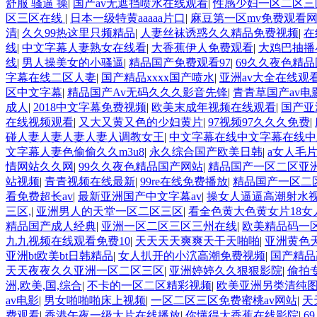
舒服 骚逼 操
|
国产av无遮挡喷水在线观看
|
性感少妇一区二区三
区三区在线
|
日本一级特黄aaaaa片口
|
麻豆第一区mv免费观看
清
|
久久99热这里只频精品
|
人妻丝袜诱惑久久精品免费视频
|
在
线
|
中文字幕人妻熟女在线看
|
大香蕉伊人免费观看
|
大鸡巴抽播
线
|
男人操美女的小骚逼
|
精品国产免费观看97
|
69久久夜色精品
字幕在线二区人妻
|
国产精品xxxx国产喷水
|
亚洲av大全在线观
区中文字幕
|
精品国产Av无码久久久影音先锋
|
青青草国产av电
成人
|
2018中文字幕免费视频
|
欧美末成年视频在线观看
|
国产亚
在线视频观看
|
又大又黄又色的少妇黄片
|
97视频97久久久免费
|
碰人妻人妻人妻人妻人调教女王
|
中文字幕在线中文字幕在线中
文字幕人妻色偷偷久久m3u8
|
永久综合国产欧美日韩
|
a女人毛
情网站久久网
|
99久久夜色精品国产网站
|
精品国产一区二区亚
站视频
|
青青视频在线最新
|
99re在线免费播放
|
精品国产一区二
看免费超长av
|
最新亚洲国产中文字幕av
|
操女人逼逼高潮射水
三区,
|
亚洲男人的天堂一区二区三区
|
看全色黄大色黄女片18女
精品国产成人经典
|
亚洲一区二区三区三州在线
|
欧美精品码一
九九视频在线观看免费10
|
天天天天爽爽天干天啪啪
|
亚洲黄色
亚洲bt欧美bt日韩精品
|
女人扒开的小泬高潮免费视频
|
国产精品
天天夜夜久久亚洲一区二区三区
|
亚洲婷婷久久狠狠影院
|
偷拍
洲,欧美,国,综合
|
不卡的一区二区精彩视频
|
欧美亚洲另类清纯
av电影
|
男女啪啪啪床上视频
|
一区二区三区免费蜜桃av网站
|
天
费观看
|
香港午夜一级大片在线播放
|
你懂得大香蕉在线影院
|
6