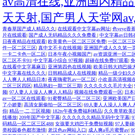
av高清在线,亚洲国内精
天天射,国产男人天堂网a
青春草国产成人精品久久
|
在线观看中文字幕av网址
|
色yeye香
片在线观看
|
国产成人无码精品久久久免费看
|
中文字幕av日韩
日夜夜精品在线观看
|
欧美黄色一区二区三区免费
|
一区二区三
件一区二区三区
|
真中文不卡在线视频
|
亚洲国产成人久久笫一
一卡二卡色一区二区
|
日本午夜小视频国产
|
av资源亚洲一区二
区二区不卡91
|
中文字幕小综合 97视频
|
超碰在线免费97观看
|
免
在线看中文字幕麻豆
|
亚洲第四色在线视频
|
欧美日韩大鸡巴操
中文字幕在线久久久
|
日韩精品成人在线视频
|
精品一级少妇久
人人爽人人精品日本
|
夜夜嗨蜜乳av一区二区
|
小欢喜高清视频
二区三区四区
|
精品熟妇一期二区三期
|
久久久久久久毛片大全
|
频
|
97人妻人人澡人人爽人人精品
|
视频在线免费观看一区
|
日本
av一区二区在线观看
|
91蜜臀精品一区二区三区
|
亚洲欧美国产
了小娇妻
|
高清女厕偷拍一区二区三区
|
69人妻人人澡人人爽人
你
|
精品一,二,三区视频
|
182tv午夜免费福利精品
|
久久青草欧美
线播放
|
209年国产中文字幕
|
久久久久久久精品无码中文字幕
|
码精品一区二区三区488
|
女孩要大鸡巴干免费短视频
|
97人妻
类校园春色都市激情
|
老汉色av网站入口
|
成人爽a毛片蜜臀av
|
9