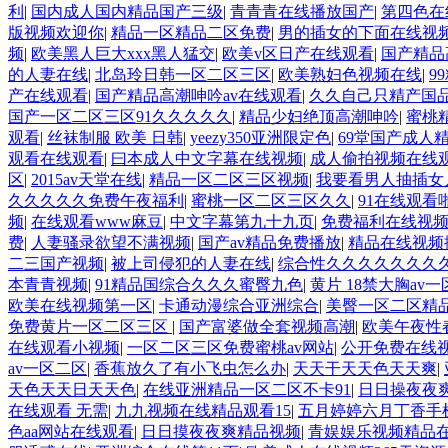
利
|
国内成人国内精品国产三级
|
青青青在线播放国产
|
第四色在
版视频欢迎你
|
精品一区精品二区免费
|
男的插女的下面在线视
频
|
欧美黑人巨大xxx黑人猛交
|
欧美v区日产在线观看
|
国产精品
的人妻在线
|
北岛玲日韩一区二区三区
|
欧美熟妇色视频在线
|
9
产在线观看
|
国产精品高潮呻吟av在线观看
|
久久自己只精产国
国产一区二区三区91久久久久久
|
精品少妇绝顶高潮呻吟
|
蜜桃
观看
|
丝袜制服 欧美 日韩
|
yeezy350亚洲限定色
|
69堂国产成人
观看在线观看
|
曰本成人中文字幕在线视频
|
成人偷拍视频在线
区
|
2015av天堂在线
|
精品一区二区三区视频
|
我要看男人抽插女
久久久久久免费午夜福利
|
蜜桃一区二区三区久久
|
91在线观看
频
|
在线观看www麻豆
|
中文字幕第九十九页
|
免费福利在线视
费
|
人妻骚录欲望不满视频
|
国产av精品免费播放
|
精品在线视频
二三国产视频
|
被上司侵犯的人妻在线
|
综合性久久久久久久久
本青青视频
|
91精品国综合久久久蜜臀九色
|
黄片 18禁大胸av
欧美在线视频第一区
|
卡通动漫综合亚洲综合
|
美臀一区二区精
免费黄片一区二区三区
|
国产富婆做全套视频高潮
|
欧美午夜性春
在线观看小视频
|
一区二区三区免费蜜桃av网站
|
公开免费在线
av一区二区
|
香蕉放久了有小飞虫怎么办
|
天天干天天色天天爽
|
天色天天日天天色
|
在线亚洲精品一区二区不卡91
|
日日操夜夜
在线观看 无需
|
九九视频在线精品观看15
|
五月婷婷六月丁香手
色aa网站在线观看
|
日日摸夜夜爽精品视频
|
青娱娱乐视频精品