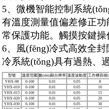
5、微機智能控制系統(tǒn
有溫度測量值偏差修正功
常保護功能。觸摸按鍵操
6、風(fēng)冷式高效
冷系統(tǒng)具有過
型號
溫度范圍
數(shù)顯分辨率
溫度波動度
工作槽容積(
YHX-08
0-100
0.01
0.05
8
YHX-010
0-100
0.01
0.05
10
YHX-015
0-100
0.01
0.05
15
YHX-020
0-100
0.01
0.05
20
YHX-030
0-100
0.01
0.05
30