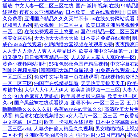
播放
|
中文人妻一区二区三区在线
|
国产 激情 视频 在线
|
91精
线观看
|
夜夜久久亚洲精品av
|
日本欧美一道在线观看网址
|
日韩
久免费看
|
亚洲国产精品久久久天堂不卡
|
av在线免费网站观看
|
优和黑人系列
|
熟女视频一区二区中文
|
欧美日韩亚洲另类视频
一区二区
|
在线免费观看三上悠亚av
|
国产99精品一区二区三区
胸美女露奶头
|
天天操天天操天天舔
|
日本黄片免费在线观看
|
制
成色6666在线观看
|
色哟哟播放器视频在线观看免费
|
夜夜躁爽日
人人妻人人澡人人爽人人精品日本
|
欧美亚洲中文字幕第一页
|
粗又硬又
|
日日摸夜夜精品一区
|
人人澡人人妻人人爽欧美一区
|
黄色小视频网站推荐
|
55夜色66夜色国产精品视频
|
中文字幕在
到呻吟视频免费
|
啊啊啊吧大鸡巴肏逼视频
|
91免费在线观看成
一区二区三区
|
免费中文字幕第一页在线观看
|
在线视频免费播放
一区二区三区
|
99国产在线精品观看
|
天天热天天操天天干
|
欧美
摩被中出
|
大伊人大伊人大伊人
|
欧美高清视频一二三区
|
人妻人妻
久久
|
91九色麻豆人妻蝌蚪
|
欧美最另类脚交极品
|
欧美大胆一区
久av
|
国产黑丝袜在线观看视频
|
亚洲不卡av一区二区三区
|
五月
噜噜噜噜久久久久久91
|
香蕉avav在av天堂久久
|
高清欧美大片
观看
|
精品蜜桃在线视频播放
|
a女人毛片一区二区三区
|
午夜香
中文字幕一区二区
|
欧美一卡视频在线观看
|
日本中文字幕版在
二区三区av电
|
人妻少妇偷人精品久久视频
|
男女啪啪啪床上视
二区不卡
|
亚洲欧美偷拍综合图片
|
强行内射少妇国产精品
|
蜜桃