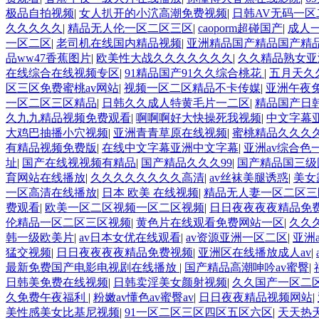
极品自拍视频
|
女人扒开的小泬高潮免费视频
|
日韩AV无码一区
久久久久久
|
精品无人伦一区二区三区
|
caoporm超碰国产
|
成人
一区二区
|
老司机在线国内精品视频
|
亚洲精品国产精品国产精
品ww47香蕉图片
|
欧美性大战久久久久久久久
|
久久精品熟女亚
在线综合在线视频专区
|
91精品国产91久久综合桃花
|
五月天久
区三区免费蜜桃av网站
|
视频一区二区精品不卡传媒
|
亚洲午夜
一区二区三区精品
|
日韩久久成人特黄毛片一二区
|
精品国产日
久九九精品视频免费观看
|
啊啊啊好大快操死我视频
|
中文字幕
大鸡巴抽播小穴视频
|
亚洲青青草原在线视频
|
蜜桃精品久久久
有精品视频免费版
|
在线中文字幕亚洲中文字幕
|
亚洲av综合色
址
|
国产在线视视频有精品
|
国产精品久久久99
|
国产精品国三级
育网站在线播放
|
久久久久久久久久高清
|
av丝袜美腿诱惑
|
美女
一区高清在线播放
|
日本 欧美 在线视频
|
精品无人妻一区二区三
费观看
|
欧美一区二区视频一区二区视频
|
日日夜夜夜夜精品免
伦精品一区二区三区视频
|
黄色片在线观看免费网站一区
|
久久
韩一级欧美片
|
av日本女优在线观看
|
av资源亚洲一区二区
|
亚洲
猛交视频
|
日日夜夜夜夜精品免费视频
|
亚洲区在线播放成人av
|
最新免费国产电影电视剧在线播放
|
国产精品高潮呻吟av蜜臀
|
日韩美免费在线视频
|
日韩卖淫美女颜射视频
|
久久国产一区二区
久免费午夜福利
|
粉嫩av懂色av蜜臀av
|
日日夜夜精品视频网站
|
美性感美女比基尼视频
|
91一区二区三区四区五区六区
|
天天热