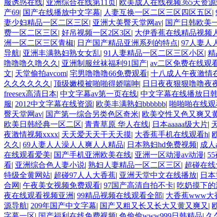
服诱惑在线
|
亚洲综合在线第11页
|
欧美成人在线视频365天资源
产69
|
国产在线播放中文字幕
|
人妻互换一区二区三区四区五区
|
妻少妇精品一区二区三区
|
亚洲大美臀天堂网av
|
国产日韩欧美
费一区二区三区
|
好吊视频一区2区3区
|
大伊香蕉在线精品视频
洲一区二区三区青椒
|
日产国产精品亚洲系列的特点
|
97人妻人
导航
|
亚洲丰满熟妇熟女女乱
|
91人妻精品一区二区三区小区
|
精
噜噜噜久噜久久
|
亚洲制服丝袜福利91国产
|
av二区免费在线观
文
|
天堂偷拍avcom
|
宅男噜噜噜66免费观看
|
十八成人午夜激情
久久久久久久
|
顶级嫩模被啪啪得娇喘呻
|
日日夜夜狠狠噜噜夜
freesex高清日本
|
中文字幕av第一页在线
|
中文字幕在线播放日韩
服
|
2012中文字幕在线资源
|
欧美丰满熟妇bbbbbb
|
啪啪啪在线观
臀天堂网av
|
国产第一综合另类色区奇米
|
欧美交性又色又爽又
欧美日韩经典一区二区
|
青青草原 华人在线
|
日本aaaaa级大片
|
夜激情视频xxxx
|
天天爱天天干天天摸
|
大香蕉手机在线观看h
|
久久
|
69人妻人人澡人人爽人人精品
|
日本熟妇hd免费视频
|
成人
在线观看爱美
|
国产手机亚洲欧美在线
|
亚洲一区动漫av动漫
|
5
看
|
亚洲综合色人妻小说
|
熟妇人妻精品一区二区三区
|
超碰在线
特级全黄网站
|
超碰97人人大香蕉
|
亚洲天堂中文在线播放
|
日本
合网
|
午夜美女视频免费观看
|
97国产高清自拍不卡
|
吃奶摸下的
夜在线观看视频亚洲
|
99精品视频在线观看全部
|
大香蕉www大
源导航
|
209年国产中文字幕
|
国产又粗又长又长大又黄又爽又
|
字幕一区
|
国产福利在线免费视频
|
色偷偷www999日韩精品
|
久